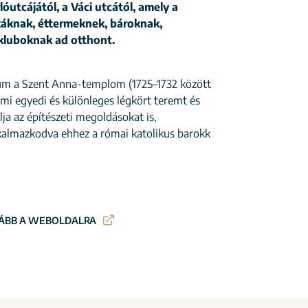
lóutcájától, a Váci utcától, amely a
áknak, éttermeknek, bároknak,
kluboknak ad otthont.
m a Szent Anna-templom (1725–1732 között
ami egyedi és különleges légkört teremt és
ja az építészeti megoldásokat is,
alkalmazkodva ehhez a római katolikus barokk
ÁBB A WEBOLDALRA