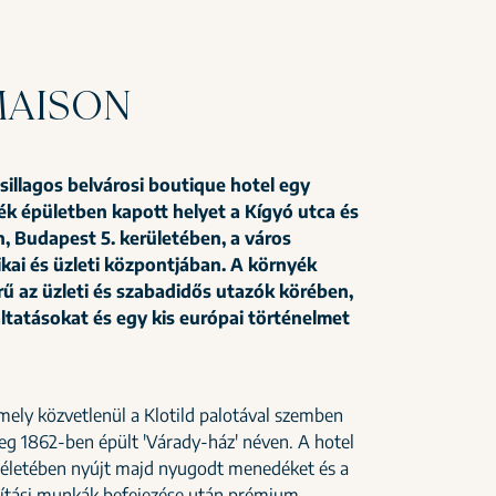
MAISON
sillagos belvárosi boutique hotel egy
 épületben kapott helyet a Kígyó utca és
n, Budapest 5. kerületében, a város
tikai és üzleti központjában. A környék
ű az üzleti és szabadidős utazók körében,
áltatásokat és egy kis európai történelmet
mely közvetlenül a Klotild palotával szemben
leg 1862-ben épült 'Várady-ház' néven. A hotel
 életében nyújt majd nyugodt menedéket és a
lítási munkák befejezése után prémium