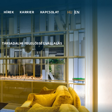
HU
EN
HÍREK
KARRIER
KAPCSOLAT
TÁRSADALMI FELELŐSSÉGVÁLLALÁS