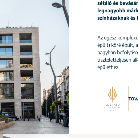
sétáló és bevásár
legnagyobb márk
színházaknak és 
Az egész komplexu
épült) köré épült, 
nagyban befolyásol
tiszteletteljesen 
épülethez.
TOV