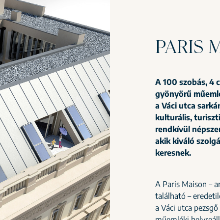
PARIS 
A 100 szobás, 4 c
gyönyörű műemlék
a Váci utca sarká
kulturális, turisz
rendkívül népszer
akik kiváló szolg
keresnek.
A Paris Maison – a
található – eredeti
a Váci utca pezsgő
műemléki helyreál