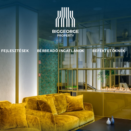
FEJLESZTÉSEK
BÉRBEADÓ INGATLANOK
BEFEKTETŐKNEK