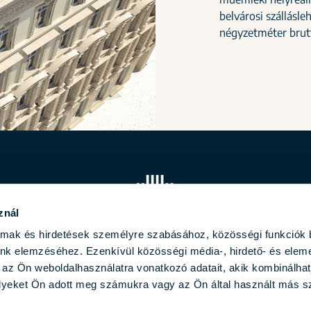
belvárosi szállásl
négyzetméter brutt
znál
almak és hirdetések személyre szabásához, közösségi funkciók 
unk elemzéséhez. Ezenkívül közösségi média-, hirdető- és elem
 az Ön weboldalhasználatra vonatkozó adatait, akik kombinálhat
yeket Ön adott meg számukra vagy az Ön által használt más sz
 Biggeorge Property • Minden jog fenntartva • Készítette a
Lin