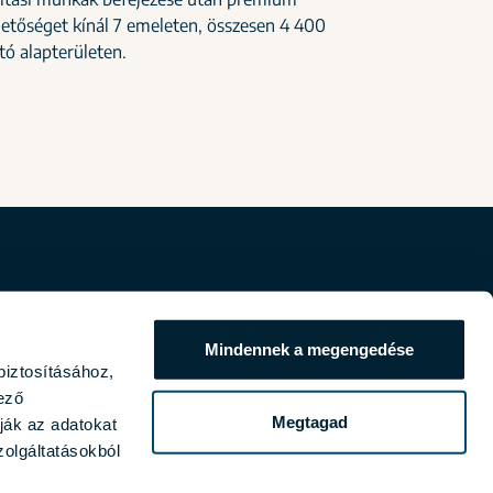
ehetőséget kínál 7 emeleten, összesen 4 400
ó alapterületen.
Mindennek a megengedése
biztosításához,
ező
Megtagad
ják az adatokat
olgáltatásokból
emedia