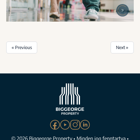
« Previous
Next »
© 2026 Biggeorge Property • Minden jog fenntartva •