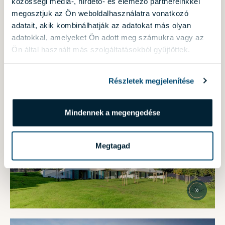
közösségi média-, hirdető- és elemező partnereinkkel
LEGNAGYOBB INGATLANKIÁLLÍTÁSÁRA
megosztjuk az Ön weboldalhasználatra vonatkozó
HÍREK
adatait, akik kombinálhatják az adatokat más olyan
adatokkal, amelyeket Ön adott meg számukra vagy az
2024.09.23.
Ön által használt más szolgáltatásokból gyűjtöttek.
Részletek megjelenítése
A NÉMETVÖLGYI RESIDENCE IS FELKERÜLT A
Mindennek a megengedése
2024-ES SHARE ARCHITECTURE AWARDS
SHORTLISTJÉRE
Megtagad
HÍREK
2024.07.03.