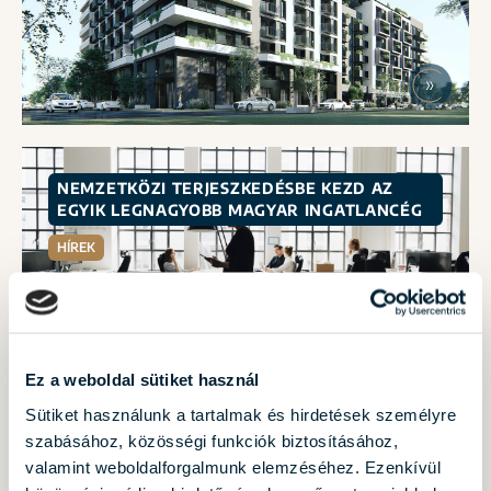
NEMZETKÖZI TERJESZKEDÉSBE KEZD AZ
EGYIK LEGNAGYOBB MAGYAR INGATLANCÉG
HÍREK
2024.10.07.
Ez a weboldal sütiket használ
Sütiket használunk a tartalmak és hirdetések személyre
szabásához, közösségi funkciók biztosításához,
LÁTVÁNYOS PROJEKTEKKEL KÉSZÜL
valamint weboldalforgalmunk elemzéséhez. Ezenkívül
MAGYARORSZÁG A VILÁG EGYIK