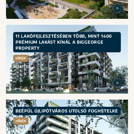
11 LAKÓFEJLESZTÉSÉBEN TÖBB, MINT 1400
PRÉMIUM LAKÁST KÍNÁL A BIGGEORGE
PROPERTY
HÍREK
2024.11.07.
BEÉPÜL ÚJLIPÓTVÁROS UTOLSÓ FOGHÍJTELKE
HÍREK
2024.10.08.